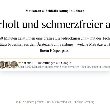
Matratzen & Schlafberatung in Lebach
rholt und schmerzfreier
 60 Minuten zeigt Ihnen eine präzise Liegedruckmessung – mit der Tech
stituts Proschlaf aus dem Ärztezentrum Salzburg – welche Matratze wirk
Ihrem Körper passt.
★
4,9
aus 141 Bewertungen auf Google
Über 3.000 Menschen zu besserem Schlaf verholfen · Seit 20 Jahren in Lebach
„Warum 9 von 10 Matratze
Kostenlose Liegedruckmessung sichern
passen."
Thomas Bauer · 4 Min
In 60 Sekunden gebucht · 100 % unverbindlich · Ehrliche Beratung